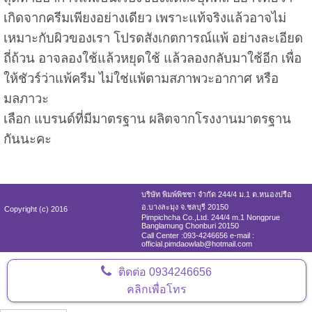
เกิดจากครีมเพียงอย่างเดียว เพราะแท้จริงแล้วอาจไม่
เหมาะกับผิวของเรา โปรด
สังเกตการณ์แพ้ อย่างละเอียด
ถี่ถ้วน อาจลองใช้แล้วหยุดใช้ แล้วลองกลับมาใช้อีก เพื่อ
ให้ชัวร์ว่าแพ้ครีม ไม่ใช่แพ้ตามสภาพวะอากาศ หรือ
มลภาวะ
เลือก แบรนด์ที่มีมาตรฐาน ผลิตจากโรงงานมาตรฐาน
กันนะคะ
บริษัท พิมพ์พิชชา จำกัด 244/4 ม.1 ต.หนองปรือ
อ.บางละมุง จ.ชลบุรี 20150
Copyright (c) 2016
Pimpichcha Co.,Ltd. 244/4 m.1 Nongprue
Banglamung Chonburi 20150
Call Center :093-4246656 e-mail :
official.pimdaowlab@hotmail.com
ติดต่อ
0934246656
คลิกเพื่อโทร