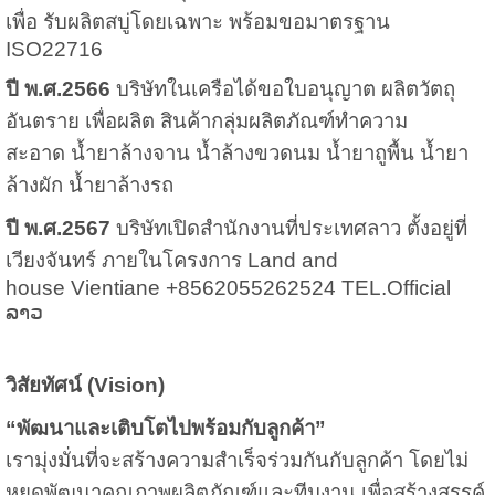
เพื่อ รับผลิตสบู่โดยเฉพาะ พร้อมขอมาตรฐาน
ISO22716
ปี พ.ศ.2566
บริษัทในเครือได้ขอใบอนุญาต ผลิตวัตถุ
อันตราย เพื่อผลิต สินค้า
กลุ่มผลิตภัณฑ์ทำความ
สะอาด
น้ำยาล้างจาน น้ำล้างขวดนม
น้ำยาถูพื้น น้ำยา
ล้างผัก น้ำยาล้างรถ
ปี พ.ศ.2567
บริษัทเปิดสำนักงานที่ประเทศลาว
ตั้งอยู่ที่
เวียงจันทร์ ภายในโครงการ
Land and
house Vientiane +8562055262524 TEL.Official
ລາວ
วิสัยทัศน์ (
Vision)
“
พัฒนาและเติบโตไปพร้อมกับลูกค้า”
เรามุ่งมั่นที่จะสร้างความสำเร็จร่วมกันกับลูกค้า โดยไม่
หยุดพัฒนาคุณภาพผลิตภัณฑ์และทีมงาน เพื่อสร้างสรรค์